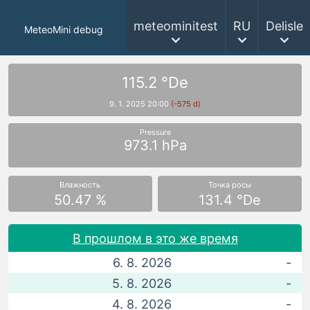
meteominitest
RU
Delisle
MeteoMini debug
115.2 °De
9. 1. 2025 20:00
(-575 d)
Pressure
973.1 hPa
Влажность
Точка росы
50.47 %
131.4 °De
В прошлом в это же время
6. 8. 2026
-
5. 8. 2026
-
4. 8. 2026
-