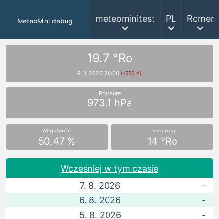
meteominitest
PL
Romer
MeteoMini debug
19.7 °Ro
9. 1. 2025 20:00
(-576 d)
Pressure
973.1 hPa
Wilgotność
Punkt rosy
50.47 %
14 °Ro
Wcześniej w tym czasie
7. 8. 2026
-
6. 8. 2026
-
5. 8. 2026
-