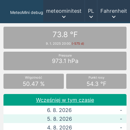
meteominitest
PL
Fahrenheit
MeteoMini debug
73.8 °F
9. 1. 2025 20:00
(-575 d)
Pressure
973.1 hPa
Wilgotność
Punkt rosy
50.47 %
54.3 °F
Wcześniej w tym czasie
6. 8. 2026
-
5. 8. 2026
-
4. 8. 2026
-