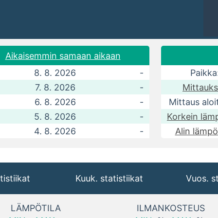
Aikaisemmin samaan aikaan
8. 8. 2026
-
Paikka
7. 8. 2026
-
Mittauks
6. 8. 2026
-
Mittaus aloi
5. 8. 2026
-
Korkein lämp
4. 8. 2026
-
Alin lämpöt
tistiikat
Kuuk. statistiikat
Vuos. st
LÄMPÖTILA
ILMANKOSTEUS