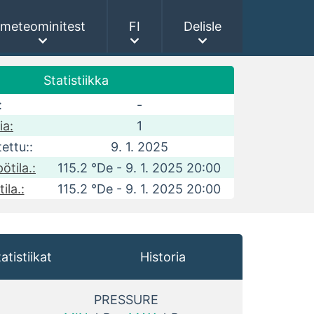
meteominitest
FI
Delisle
Statistiikka
:
-
ia:
1
tettu::
9. 1. 2025
ötila.:
115.2 °De - 9. 1. 2025 20:00
ila.:
115.2 °De - 9. 1. 2025 20:00
atistiikat
Historia
PRESSURE