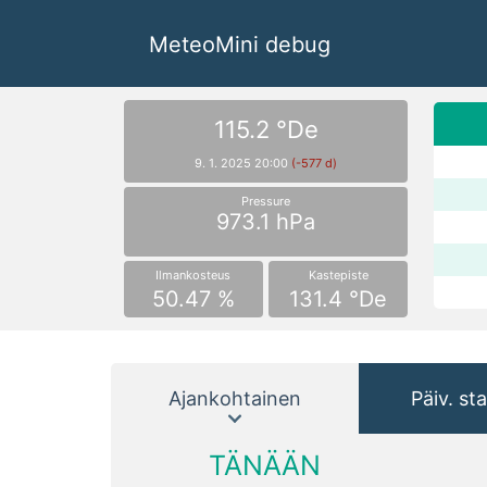
MeteoMini debug
115.2 °De
9. 1. 2025 20:00
(-577 d)
Pressure
973.1 hPa
Ilmankosteus
Kastepiste
50.47 %
131.4 °De
Ajankohtainen
Päiv. sta
TÄNÄÄN