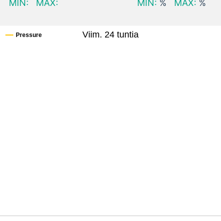
MIN:
MAX:
MIN:
%
MAX:
%
Viim. 24 tuntia
Pressure