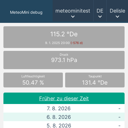
meteominitest
DE
Delisle
MeteoMini debug
115.2 °De
9. 1. 2025 20:00
(-576 d)
Druck
973.1 hPa
Luftfeuchtigkeit
Taupunkt
50.47 %
131.4 °De
Früher zu dieser Zeit
7. 8. 2026
-
6. 8. 2026
-
5. 8. 2026
-