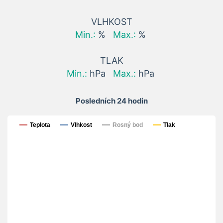
VLHKOST
Min.:
%
Max.:
%
TLAK
Min.:
hPa
Max.:
hPa
Posledních 24 hodin
Posledních 24 hodin
Teplota
Vlhkost
Rosný bod
Tlak