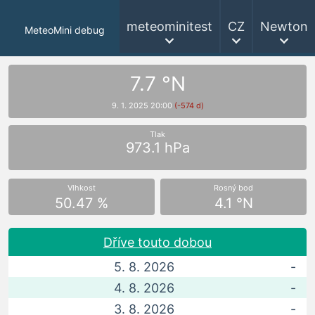
meteominitest
CZ
Newton
MeteoMini debug
7.7 °N
9. 1. 2025 20:00
(-574 d)
Tlak
973.1 hPa
Vlhkost
Rosný bod
50.47 %
4.1 °N
Dříve touto dobou
5. 8. 2026
-
4. 8. 2026
-
3. 8. 2026
-