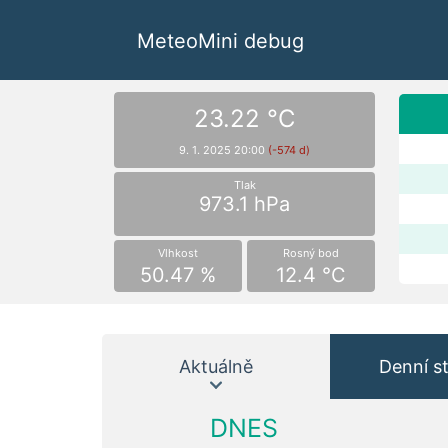
MeteoMini debug
23.22 °C
9. 1. 2025 20:00
(-574 d)
Tlak
973.1 hPa
Vlhkost
Rosný bod
50.47 %
12.4 °C
Aktuálně
Denní st
DNES