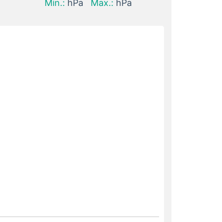
Min.:
hPa
Max.:
hPa