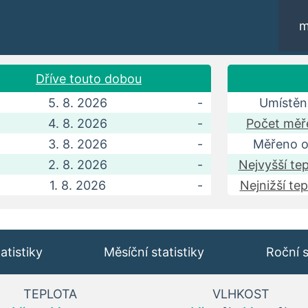
m
Dříve touto dobou
5. 8. 2026
-
Umístění
4. 8. 2026
-
Počet měře
3. 8. 2026
-
Měřeno o
2. 8. 2026
-
Nejvyšší tep
1. 8. 2026
-
Nejnižší tep
atistiky
Měsíční statistiky
Roční s
TEPLOTA
VLHKOST