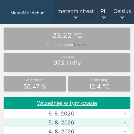
meteominitest
PL
Celsius
MeteoMini debug
23.22 °C
9. 1. 2025 20:00
(-575 d)
Pressure
973.1 hPa
Wilgotność
Punkt rosy
50.47 %
12.4 °C
Wcześniej w tym czasie
6. 8. 2026
-
5. 8. 2026
-
4. 8. 2026
-