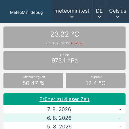
meteominitest
DE
Celsius
MeteoMini debug
23.22 °C
9. 1. 2025 20:00
(-575 d)
Druck
973.1 hPa
Luftfeuchtigkeit
Taupunkt
50.47 %
12.4 °C
Früher zu dieser Zeit
7. 8. 2026
-
6. 8. 2026
-
5. 8. 2026
-